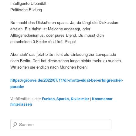
Intelligente Urbanität
Politische Bildung
So macht das Diskutieren spass. Ja, da fängt die Diskussion
erst an. Bis dahin ist Maloche angesagt, oder
Alltagshedonismus, oder pures Elend. Du musst dich
entscheiden 3 Felder sind frei. Plopp!
Aber sieh‘ das jetzt bitte nicht als Einladung zur Loveparade
nach Berlin. Dort hat diese schon lange nichts mehr zu suchen.
Wir sollten sie endlich nach München holen!
https://groove.de/2022/07/11/dr-motte-eklat-bei-erfolgreicher-
parade/
Veröffentlicht unter
Funken, Sparks, Kıvılcımlar
|
Kommentar
hinterlassen
S
u
c