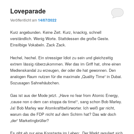
Loveparade
Veröffentlicht am
14/07/2022
Kurz angebunden. Keine Zeit. Kurz, knackig, schnell
verständlich. Wenig Worte. Stattdessen die große Geste.
Einsilbige Vokabeln. Zack Zack.
Hechel, hechel. Ein stressiger Idiot zu sein und gleichzeitig
extrem lässig rüberzukommen. Wer das im Griff hat, ohne einen
Medienskandal zu erzeugen, der oder die hat gewonnen. Den
analogen Raum nutzen für die maximale „Quality Time“ in Dubai.
Sozusagen Sahnehäubchen.
Gas ist aus der Mode jetzt. „Have no fear from Atomic Energy,
‚cause non o dem can stoppa da time!“, sang schon Bob Marley.
Ja! Bob Marley war Atomkraftbefürworter. Ich weiß gar nicht,
warum das die FDP nicht auf dem Schirm hat? Das wär doch
„der“ Marketingbrüller?
Es gibt eh nur eine Konstante im Leben: „Der Markt reguliert sich