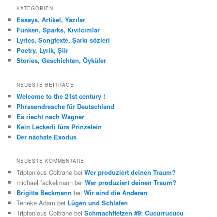
h
KATEGORIEN
e
Essays, Artikel, Yazılar
n
Funken, Sparks, Kıvılcımlar
Lyrics, Songtexte, Șarkı sözleri
Poetry, Lyrik, Șiir
Stories, Geschichten, Öyküler
NEUESTE BEITRÄGE
Welcome to the 21st century !
Phrasendresche für Deutschland
Es riecht nach Wagner
Kein Leckerli fürs Prinzelein
Der nächste Exodus
NEUESTE KOMMENTARE
Triptonious Coltrane
bei
Wer produziert deinen Traum?
michael fackelmann
bei
Wer produziert deinen Traum?
Brigitta Beckmann
bei
Wir sind die Anderen
Teneke Adam
bei
Lügen und Schlafen
Triptonious Coltrane
bei
Schmachtfetzen #9: Cucurrucucu