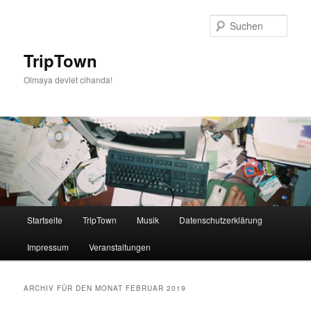
Such
TripTown
Olmaya devlet cihanda!
Hauptmenü
Startseite
TripTown
Musik
Datenschutzerklärung
Zum
Zum
Impressum
Veranstaltungen
Inhalt
sekundären
wechseln
Inhalt
ARCHIV FÜR DEN MONAT
FEBRUAR 2019
wechseln