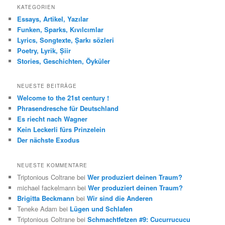
h
KATEGORIEN
e
Essays, Artikel, Yazılar
n
Funken, Sparks, Kıvılcımlar
Lyrics, Songtexte, Șarkı sözleri
Poetry, Lyrik, Șiir
Stories, Geschichten, Öyküler
NEUESTE BEITRÄGE
Welcome to the 21st century !
Phrasendresche für Deutschland
Es riecht nach Wagner
Kein Leckerli fürs Prinzelein
Der nächste Exodus
NEUESTE KOMMENTARE
Triptonious Coltrane
bei
Wer produziert deinen Traum?
michael fackelmann
bei
Wer produziert deinen Traum?
Brigitta Beckmann
bei
Wir sind die Anderen
Teneke Adam
bei
Lügen und Schlafen
Triptonious Coltrane
bei
Schmachtfetzen #9: Cucurrucucu