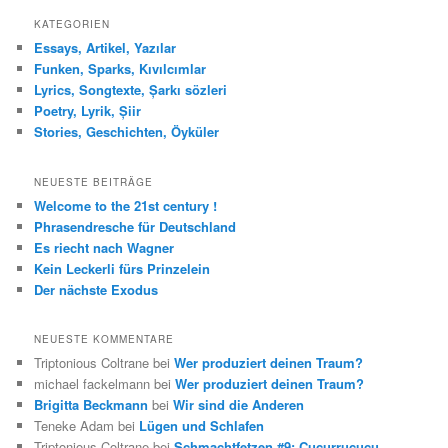
c
h
KATEGORIEN
e
Essays, Artikel, Yazılar
n
Funken, Sparks, Kıvılcımlar
Lyrics, Songtexte, Șarkı sözleri
Poetry, Lyrik, Șiir
Stories, Geschichten, Öyküler
NEUESTE BEITRÄGE
Welcome to the 21st century !
Phrasendresche für Deutschland
Es riecht nach Wagner
Kein Leckerli fürs Prinzelein
Der nächste Exodus
NEUESTE KOMMENTARE
Triptonious Coltrane
bei
Wer produziert deinen Traum?
michael fackelmann
bei
Wer produziert deinen Traum?
Brigitta Beckmann
bei
Wir sind die Anderen
Teneke Adam
bei
Lügen und Schlafen
Triptonious Coltrane
bei
Schmachtfetzen #9: Cucurrucucu