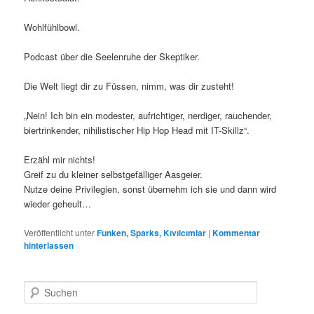
Wohlfühlbowl.
Podcast über die Seelenruhe der Skeptiker.
Die Welt liegt dir zu Füssen, nimm, was dir zusteht!
„Nein! Ich bin ein modester, aufrichtiger, nerdiger, rauchender,
biertrinkender, nihilistischer Hip Hop Head mit IT-Skillz“.
Erzähl mir nichts!
Greif zu du kleiner selbstgefälliger Aasgeier.
Nutze deine Privilegien, sonst übernehm ich sie und dann wird
wieder geheult…
Veröffentlicht unter
Funken, Sparks, Kıvılcımlar
|
Kommentar
hinterlassen
S
u