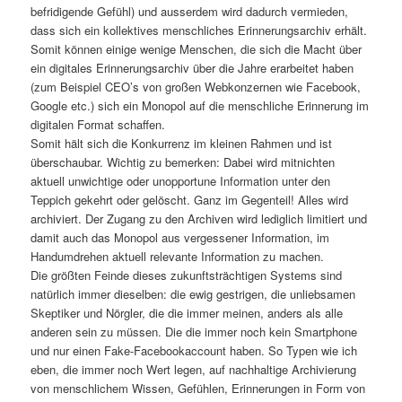
befridigende Gefühl) und ausserdem wird dadurch vermieden,
dass sich ein kollektives menschliches Erinnerungsarchiv erhält.
Somit können einige wenige Menschen, die sich die Macht über
ein digitales Erinnerungsarchiv über die Jahre erarbeitet haben
(zum Beispiel CEO’s von großen Webkonzernen wie Facebook,
Google etc.) sich ein Monopol auf die menschliche Erinnerung im
digitalen Format schaffen.
Somit hält sich die Konkurrenz im kleinen Rahmen und ist
überschaubar. Wichtig zu bemerken: Dabei wird mitnichten
aktuell unwichtige oder unopportune Information unter den
Teppich gekehrt oder gelöscht. Ganz im Gegenteil! Alles wird
archiviert. Der Zugang zu den Archiven wird lediglich limitiert und
damit auch das Monopol aus vergessener Information, im
Handumdrehen aktuell relevante Information zu machen.
Die größten Feinde dieses zukunftsträchtigen Systems sind
natürlich immer dieselben: die ewig gestrigen, die unliebsamen
Skeptiker und Nörgler, die die immer meinen, anders als alle
anderen sein zu müssen. Die die immer noch kein Smartphone
und nur einen Fake-Facebookaccount haben. So Typen wie ich
eben, die immer noch Wert legen, auf nachhaltige Archivierung
von menschlichem Wissen, Gefühlen, Erinnerungen in Form von