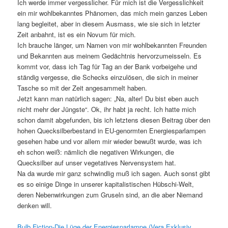
Ich werde immer vergesslicher. Für mich ist die Vergesslichkeit
ein mir wohlbekanntes Phänomen, das mich mein ganzes Leben
lang begleitet, aber in diesem Ausmass, wie sie sich in letzter
Zeit anbahnt, ist es ein Novum für mich.
Ich brauche länger, um Namen von mir wohlbekannten Freunden
und Bekannten aus meinem Gedächtnis hervorzumeisseln. Es
kommt vor, dass ich Tag für Tag an der Bank vorbeigehe und
ständig vergesse, die Schecks einzulösen, die sich in meiner
Tasche so mit der Zeit angesammelt haben.
Jetzt kann man natürlich sagen: „Na, alter! Du bist eben auch
nicht mehr der Jüngste“. Ok, ihr habt ja recht. Ich hatte mich
schon damit abgefunden, bis ich letztens diesen Beitrag über den
hohen Quecksilberbestand in EU-genormten Energiesparlampen
gesehen habe und vor allem mir wieder bewußt wurde, was ich
eh schon weiß: nämlich die negativen Wirkungen, die
Quecksilber auf unser vegetatives Nervensystem hat.
Na da wurde mir ganz schwindlig muß ich sagen. Auch sonst gibt
es so einige Dinge in unserer kapitalistischen Hübschi-Welt,
deren Nebenwirkungen zum Gruseln sind, an die aber Niemand
denken will.
Bulb Fiction-Die Lüge der Energiesparlampe (Vera Exklusiv