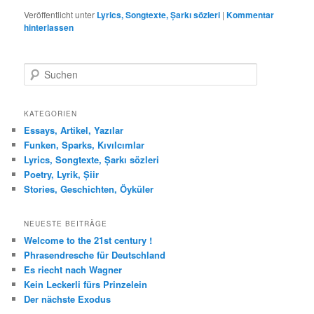
Veröffentlicht unter
Lyrics, Songtexte, Șarkı sözleri
|
Kommentar
hinterlassen
S
u
c
h
KATEGORIEN
e
Essays, Artikel, Yazılar
n
Funken, Sparks, Kıvılcımlar
Lyrics, Songtexte, Șarkı sözleri
Poetry, Lyrik, Șiir
Stories, Geschichten, Öyküler
NEUESTE BEITRÄGE
Welcome to the 21st century !
Phrasendresche für Deutschland
Es riecht nach Wagner
Kein Leckerli fürs Prinzelein
Der nächste Exodus