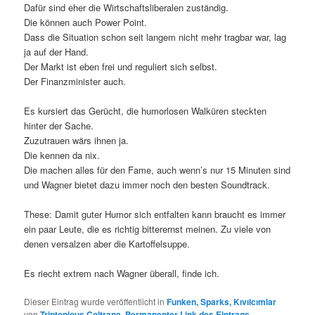
Dafür sind eher die Wirtschaftsliberalen zuständig.
Die können auch Power Point.
Dass die Situation schon seit langem nicht mehr tragbar war, lag
ja auf der Hand.
Der Markt ist eben frei und reguliert sich selbst.
Der Finanzminister auch.
Es kursiert das Gerücht, die humorlosen Walküren steckten
hinter der Sache.
Zuzutrauen wärs ihnen ja.
Die kennen da nix.
Die machen alles für den Fame, auch wenn’s nur 15 Minuten sind
und Wagner bietet dazu immer noch den besten Soundtrack.
These: Damit guter Humor sich entfalten kann braucht es immer
ein paar Leute, die es richtig bitterernst meinen. Zu viele von
denen versalzen aber die Kartoffelsuppe.
Es riecht extrem nach Wagner überall, finde ich.
Dieser Eintrag wurde veröffentlicht in
Funken, Sparks, Kıvılcımlar
von
Triptonious Coltrane
.
Permanenter Link des Eintrags
.