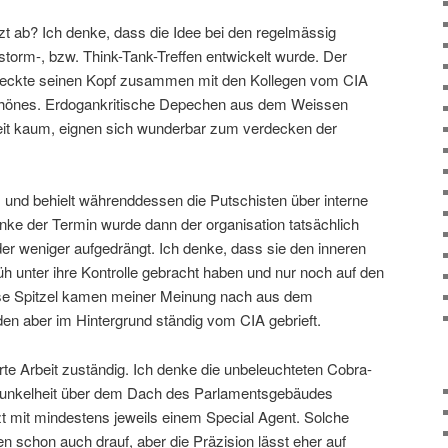
tzt ab? Ich denke, dass die Idee bei den regelmässig
storm-, bzw. Think-Tank-Treffen entwickelt wurde. Der
teckte seinen Kopf zusammen mit den Kollegen vom CIA
chönes. Erdogankritische Depechen aus dem Weissen
eit kaum, eignen sich wunderbar zum verdecken der
 und behielt währenddessen die Putschisten über interne
nke der Termin wurde dann der organisation tatsächlich
er weniger aufgedrängt. Ich denke, dass sie den inneren
rüh unter ihre Kontrolle gebracht haben und nur noch auf den
se Spitzel kamen meiner Meinung nach aus dem
en aber im Hintergrund ständig vom CIA gebrieft.
arte Arbeit zuständig. Ich denke die unbeleuchteten Cobra-
r Dunkelheit über dem Dach des Parlamentsgebäudes
t mit mindestens jeweils einem Special Agent. Solche
n schon auch drauf, aber die Präzision lässt eher auf