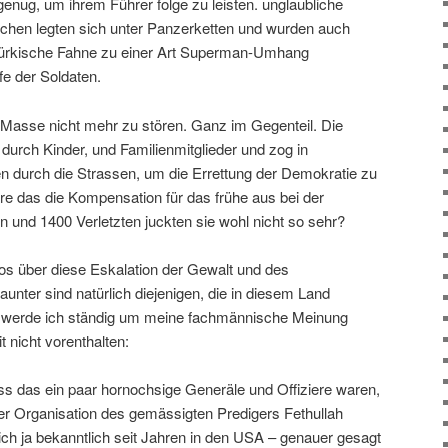
nug, um ihrem Führer folge zu leisten. unglaubliche
chen legten sich unter Panzerketten und wurden auch
ie türkische Fahne zu einer Art Superman-Umhang
fe der Soldaten.
e Masse nicht mehr zu stören. Ganz im Gegenteil. Die
durch Kinder, und Familienmitglieder und zog in
 durch die Strassen, um die Errettung der Demokratie zu
äre das die Kompensation für das frühe aus bei der
n und 1400 Verletzten juckten sie wohl nicht so sehr?
s über diese Eskalation der Gewalt und des
nter sind natürlich diejenigen, die in diesem Land
dem werde ich ständig um meine fachmännische Meinung
it nicht vorenthalten:
ass das ein paar hornochsige Generäle und Offiziere waren,
der Organisation des gemässigten Predigers Fethullah
ch ja bekanntlich seit Jahren in den USA – genauer gesagt