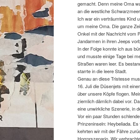
gemacht. Denn meine Oma war 
an die westliche Schwarzmeerk
Ich war ein verträumtes Kind un
um meine Oma. Die ganze Zeit
Onkel mit der Nachricht vom P
Jandarmen in ihren Jeeps vorb
In der Folge konnte ich aus b
und musste einige Tage bei mei
Straßen waren leer. Es bestan
starrte in die leere Stadt.
Genau an diese Tristesse muss
16. Juli die Düsenjets mit ei
über unsere Köpfe flogen. Me
ziemlich dämlich dabei vor. D
eine unwirkliche Szenerie, in
Vor ein paar Stunden schlende
Prinzeninseln: Heybeliada. E
kehrten wir mit der Fähre zurü
Horrorszenario. Wir verbracht