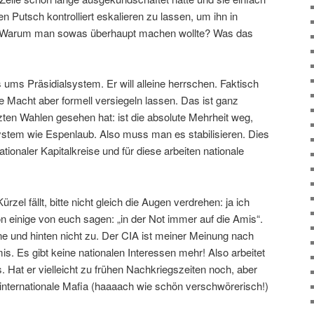
n Putsch kontrolliert eskalieren zu lassen, um ihn in
. Warum man sowas überhaupt machen wollte? Was das
ums Präsidialsystem. Er will alleine herrschen. Faktisch
die Macht aber formell versiegeln lassen. Das ist ganz
zten Wahlen gesehen hat: ist die absolute Ḿehrheit weg,
stem wie Espenlaub. Also muss man es stabilisieren. Dies
ationaler Kapitalkreise und für diese arbeiten nationale
zel fällt, bitte nicht gleich die Augen verdrehen: ja ich
on einige von euch sagen: „in der Not immer auf die Amis“.
ne und hinten nicht zu. Der CIA ist meiner Meinung nach
s. Es gibt keine nationalen Interessen mehr! Also arbeitet
. Hat er vielleicht zu frühen Nachkriegszeiten noch, aber
 internationale Mafia (haaaach wie schön verschwörerisch!)