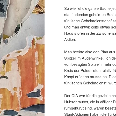
So wie lief die ganze Sache je
stattfindenden geheimen Brain
türkische Geheimdienstchef s
und man entwickelte etwas s
Haus stören in der Zwischenz
Aktion.
Man heckte also den Plan aus,
Spitzel im Augenwinkel. Ich de
von besagten Spitzeln mehr od
Kreis der Putschisten relativ f
Knopf drücken musssten. Die
türkischen Geheimdienst, wurd
Der CIA war für die gezielte h
Hubschrauber, die in völlige
rumgekurvt sind, waren besetz
Stunt-Aktionen haben die Türke