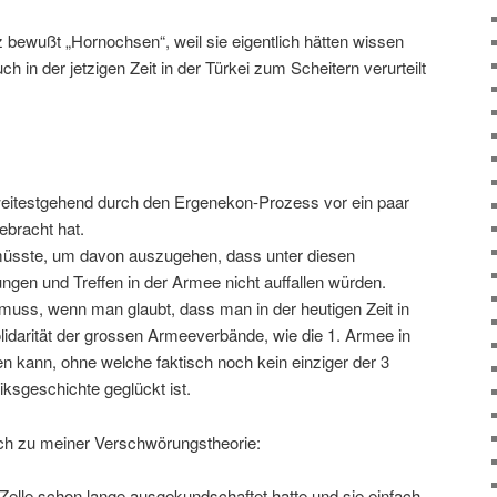
 bewußt „Hornochsen“, weil sie eigentlich hätten wissen
 in der jetzigen Zeit in der Türkei zum Scheitern verurteilt
eitestgehend durch den Ergenekon-Prozess vor ein paar
ebracht hat.
üsste, um davon auszugehen, dass unter diesen
en und Treffen in der Armee nicht auffallen würden.
uss, wenn man glaubt, dass man in der heutigen Zeit in
olidarität der grossen Armeeverbände, wie die 1. Armee in
en kann, ohne welche faktisch noch kein einziger der 3
ksgeschichte geglückt ist.
h zu meiner Verschwörungstheorie:
Zelle schon lange ausgekundschaftet hatte und sie einfach