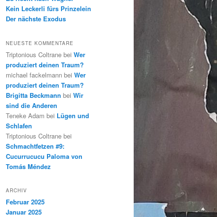
Kein Leckerli fürs Prinzelein
Der nächste Exodus
NEUESTE KOMMENTARE
Triptonious Coltrane
bei
Wer
produziert deinen Traum?
michael fackelmann
bei
Wer
produziert deinen Traum?
Brigitta Beckmann
bei
Wir
sind die Anderen
Teneke Adam
bei
Lügen und
Schlafen
Triptonious Coltrane
bei
Schmachtfetzen #9:
Cucurrucucu Paloma von
Tomás Méndez
ARCHIV
Februar 2025
Januar 2025