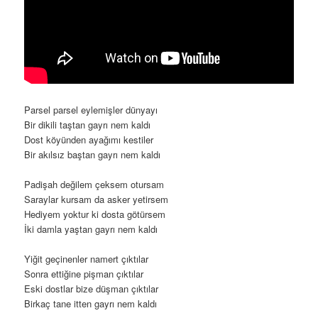
Parsel parsel eylemişler dünyayı
Bir dikili taştan gayrı nem kaldı
Dost köyünden ayağımı kestiler
Bir akılsız baştan gayrı nem kaldı
Padişah değilem çeksem otursam
Saraylar kursam da asker yetirsem
Hediyem yoktur ki dosta götürsem
İki damla yaştan gayrı nem kaldı
Yiğit geçinenler namert çıktılar
Sonra ettiğine pişman çıktılar
Eski dostlar bize düşman çıktılar
Birkaç tane itten gayrı nem kaldı