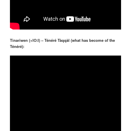
Tinariwen (+IO:I) – Ténéré Tàqqàl (what has become of the
Ténéré):