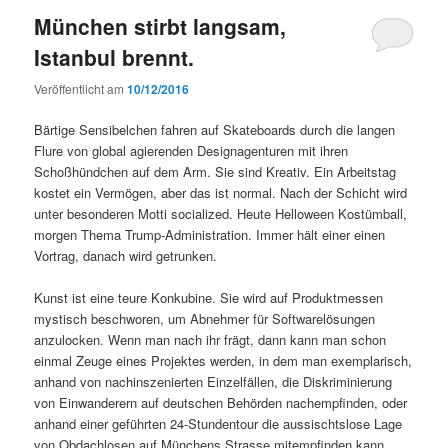
München stirbt langsam,
Istanbul brennt.
Veröffentlicht am
10/12/2016
Bärtige Sensibelchen fahren auf Skateboards durch die langen
Flure von global agierenden Designagenturen mit ihren
Schoßhündchen auf dem Arm. Sie sind Kreativ. Ein Arbeitstag
kostet ein Vermögen, aber das ist normal. Nach der Schicht wird
unter besonderen Motti socialized. Heute Helloween Kostümball,
morgen Thema Trump-Administration. Immer hält einer einen
Vortrag, danach wird getrunken.
Kunst ist eine teure Konkubine. Sie wird auf Produktmessen
mystisch beschworen, um Abnehmer für Softwarelösungen
anzulocken. Wenn man nach ihr frägt, dann kann man schon
einmal Zeuge eines Projektes werden, in dem man exemplarisch,
anhand von nachinszenierten Einzelfällen, die Diskriminierung
von Einwanderern auf deutschen Behörden nachempfinden, oder
anhand einer geführten 24-Stundentour die aussischtslose Lage
von Obdachlosen auf Münchens Strasse mitempfinden kann.