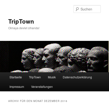
Such
TripTown
Olmaya devlet cihanda!
Hauptmenü
Startseite
TripTown
Musik
Datenschutzerklärung
Zum
Zum
Impressum
Veranstaltungen
Inhalt
sekundären
wechseln
Inhalt
ARCHIV FÜR DEN MONAT
DEZEMBER 2016
wechseln