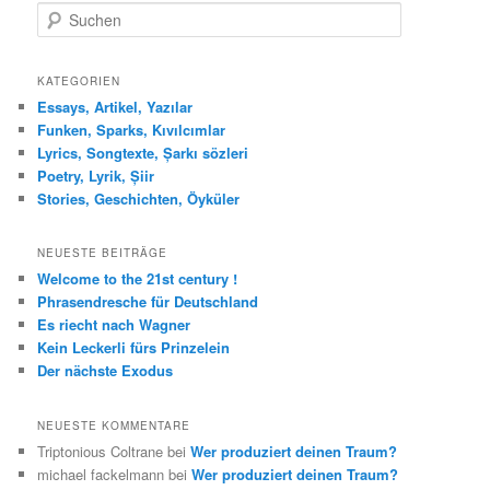
S
u
c
h
KATEGORIEN
e
Essays, Artikel, Yazılar
n
Funken, Sparks, Kıvılcımlar
Lyrics, Songtexte, Șarkı sözleri
Poetry, Lyrik, Șiir
Stories, Geschichten, Öyküler
NEUESTE BEITRÄGE
Welcome to the 21st century !
Phrasendresche für Deutschland
Es riecht nach Wagner
Kein Leckerli fürs Prinzelein
Der nächste Exodus
NEUESTE KOMMENTARE
Triptonious Coltrane
bei
Wer produziert deinen Traum?
michael fackelmann
bei
Wer produziert deinen Traum?