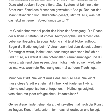
Dazu wird trocken Beuys zitiert: „Das System ist kriminell, der
Staat zum Feind des Menschen geworden!“ Aha ja. Das hat der
Mann tatsächlich vor Jahrzehnten gesagt, stimmt. Nur, was hat
das jetzt mit eurem Voyeurismus zu tun?“
Im Glockenbachviertel pocht das Herz der Bewegung. Die Phase
der billigen Jutetüten ist vorbei. Antroposophie und fernöstliche
Lebensphilosophie, ja sogar Adorno sind jetzt Nobelfastfood.
Sogar die Bedienung beim Vietnamesen, bei dem du seit Jahren
Stammgast warst, lächelt dich neuerdings satanisch höflich an
und tut so, als wärst du ein potentieller Siemensmanager und du
weisst, während dem essen, dass nichts mehr so sein wird, wie
es mal war, wenn die Rechnung erst mal auf dem Tisch liegt.
München stirbt. Vielleicht muss das auch so sein. Vielleicht
muss diese Stadt erst einmal in ihrer kleinkarierten Hybris,
feiernd und ergebnisoffen untergehen, in Hoffnungslosigkeit
versinken mit jeder erfolgreichen Umsatzbilanz?
Genau diese hindert einen daran, ein zweites mal nach der Kunst
zu fragen. Kunst funktioniert hier – das ist erwiesen und belegt.