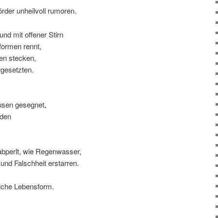
rder unheilvoll rumoren.
nd mit offener Stirn
formen rennt,
nen stecken,
rgesetzten.
usen gesegnet,
rden
bperlt, wie Regenwasser,
 und Falschheit erstarren.
liche Lebensform.