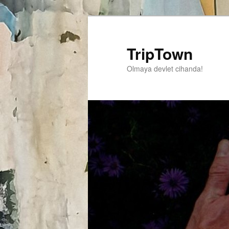
TripTown
Olmaya devlet cihanda!