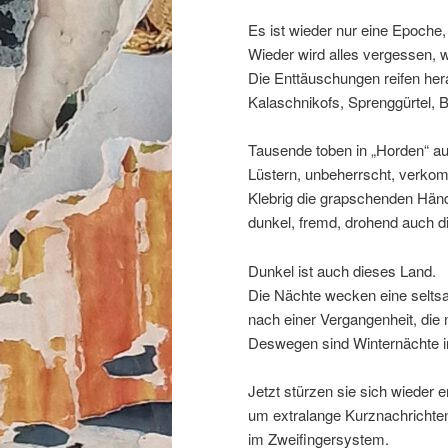
Es ist wieder nur eine Epoche,
Wieder wird alles vergessen, w
Die Enttäuschungen reifen her
Kalaschnikofs, Sprenggürtel, 
Tausende toben in „Horden“ au
Lüstern, unbeherrscht, verko
Klebrig die grapschenden Händ
dunkel, fremd, drohend auch d
Dunkel ist auch dieses Land.
Die Nächte wecken eine selts
nach einer Vergangenheit, die 
Deswegen sind Winternächte in
Jetzt stürzen sie sich wieder e
um extralange Kurznachrichte
im Zweifingersystem.