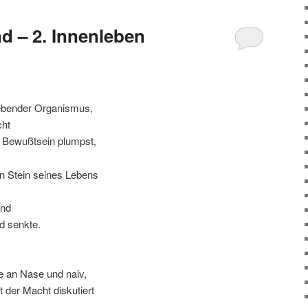
d – 2. Innenleben
 lebender Organismus,
cht
s Bewußtsein plumpst,
n Stein seines Lebens
end
d senkte.
 an Nase und naiv,
t der Macht diskutiert