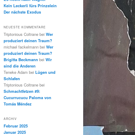
Kein Leckerli fürs Prinzelein
Der nächste Exodus
NEUESTE KOMMENTARE
Triptonious Coltrane
bei
Wer
produziert deinen Traum?
michael fackelmann
bei
Wer
produziert deinen Traum?
Brigitta Beckmann
bei
Wir
sind die Anderen
Teneke Adam
bei
Lügen und
Schlafen
Triptonious Coltrane
bei
Schmachtfetzen #9:
Cucurrucucu Paloma von
Tomás Méndez
ARCHIV
Februar 2025
Januar 2025