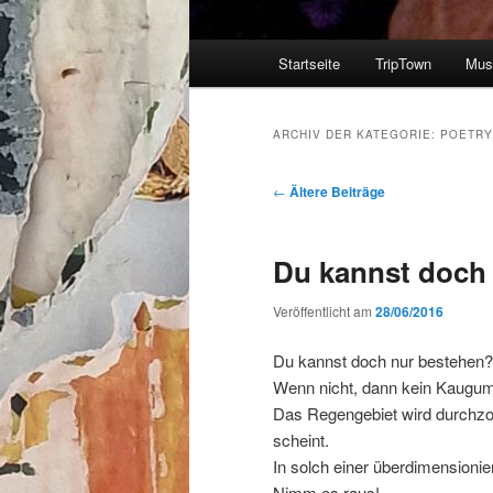
Hauptmenü
Startseite
TripTown
Mus
Zum
Zum
Inhalt
sekundären
ARCHIV DER KATEGORIE:
POETRY,
wechseln
Inhalt
Artikelnavigation
←
Ältere Beiträge
wechseln
Du kannst doch
Veröffentlicht am
28/06/2016
Du kannst doch nur bestehen?
Wenn nicht, dann kein Kaugu
Das Regengebiet wird durchz
scheint.
In solch einer überdimensionie
Nimm es raus!