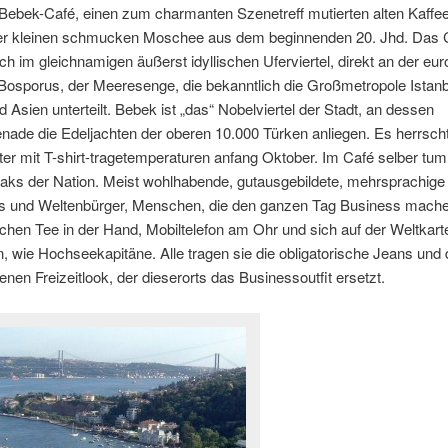
Bebek-Café, einen zum charmanten Szenetreff mutierten alten Kaffe
er kleinen schmucken Moschee aus dem beginnenden 20. Jhd. Das 
ich im gleichnamigen äußerst idyllischen Uferviertel, direkt an der eu
Bosporus, der Meeresenge, die bekanntlich die Großmetropole Istanb
 Asien unterteilt. Bebek ist „das“ Nobelviertel der Stadt, an dessen
ade die Edeljachten der oberen 10.000 Türken anliegen. Es herrscht
er mit T-shirt-tragetemperaturen anfang Oktober. Im Café selber tu
reaks der Nation. Meist wohlhabende, gutausgebildete, mehrsprachige
 und Weltenbürger, Menschen, die den ganzen Tag Business mache
hen Tee in der Hand, Mobiltelefon am Ohr und sich auf der Weltkart
 wie Hochseekapitäne. Alle tragen sie die obligatorische Jeans und
nen Freizeitlook, der dieserorts das Businessoutfit ersetzt.