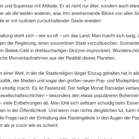
 und Superstar mit Attitüde. Er ist nicht nur älter, sondern auch etw
her als die beiden anderen, was ihm anerkennende Blicke von allen Se
die er mit routiniert zurückhaltender Geste erwidert.
altung dreht sich – wie so oft – um das Land. Man macht sich lusig, 
n der Regierung, einen souveränen Staat vorzutäuschen. Szenarie
im Bebek-Café in drehbuchartigen Skizzen improvisiert. Wunderschö
sche Momentaufnahmen aus der Realität dieses Planeten.
n einer Welt, in der die Staatsreligion längst Einzug gehalten hat in al
politik, der Medien und sogar den großen neuen Pop- und Modephä
 streitig macht. Es ist Fastenzeit. Der heilige Monat Ramadan verlan
 Gesellschaftsschichten – besonders den etwas populäreren Bohemie
– viele Entbehrungen ab. Man fühlt sich seltsam schuldig beim Essen
n in der Öffentlichkeit. Und wenn man nichts dergleichen tut, kann
die Frage nach der Einhaltung des Fastengebots in den Augen der Pa
r als je zuvor wie es scheint.