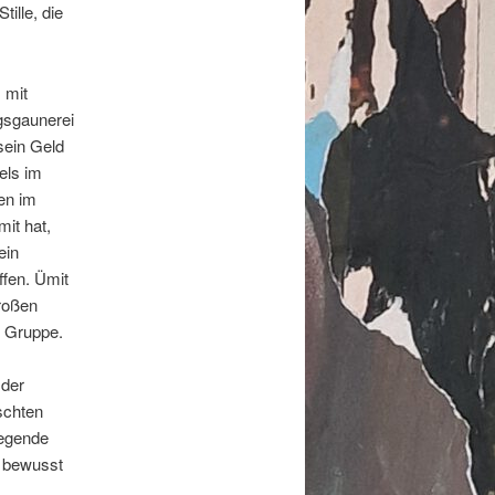
ille, die
 mit
agsgaunerei
sein Geld
els im
en im
it hat,
ein
ffen. Ümit
großen
e Gruppe.
 der
schten
iegende
e bewusst