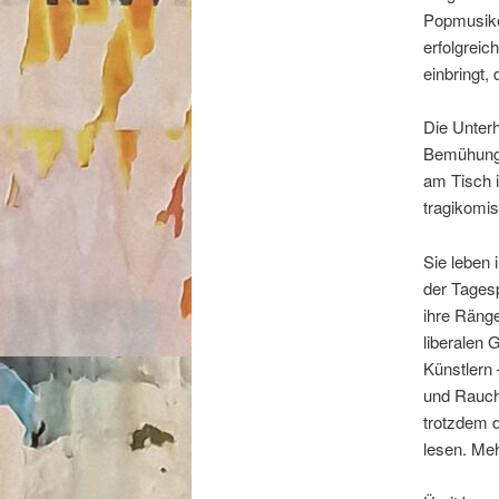
Popmusiker
erfolgreic
einbringt, 
Die Unterh
Bemühunge
am Tisch 
tragikomi
Sie leben i
der Tages
ihre Ränge
liberalen
Künstlern 
und Rauche
trotzdem 
lesen. Meh