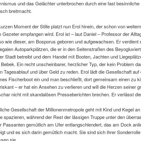
ynismus und das Gelächter unterbrochen durch eine fast besinnliche St
sch breitmacht.
kurzen Moment der Stille platzt nun Erol hinein, der schon von weitem
 Gezeter empfangen wird. Erol ist – laut Daniel – Professor der Allt
so wie dieser, am Bosporus geboren und aufgewachsen. Er verdient 
llegalen Autoparkplätzen, die er in den Seitenstraßen des Beyogluviert
r Stadt betreibt und dem Handel mit Booten, Jachten und Liegeplätz
Bebek. Ein recht unscheinbarer, herzlicher Typ, der kein Problem dam
n Tagesablauf und über Geld zu reden. Erol lädt die Gesellschaft auf 
es Fischerboot ein und man beschließt, dort gemeinsam einen zu ki
 riskant – er hat ein Ansehen zu verlieren und will die Herzen seiner 
char nicht mit skandalösen Presseberichten brechen. Er verlässt di
liche Gesellschaft der Millionenmetropole geht mit Kind und Kegel an
 spazieren, während der Rest der lässigen Truppe unter den überra
er Passanten gemütlich am Ufer entlangschlendert, das am Dock anl
igt und es sich darin gemütlich macht. Sie sind sich ihrer Sonderroll
sen sie.