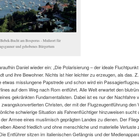
 Bebek-Bucht am Bosporus - Mußeort für
tagsgauner und gehobenes Bürgertum
daraufhin Daniel wieder ein: „Die Polarisierung – der ideale Fluchtpunkt
dt und ihre Bewohner. Nichts ist hier leichter zu erzeugen, als das. Z
ne etwas misslungene Papstrede und schon wird ein Passagierflugzeu
rlines auf dem Weg nach Rom entführt. Alle Welt erwartet den blutrün
ines gekränkten Fundamentalisten. Dabei ist es nur der Nachfahre v
zwangskonvertierten Christen, der mit der Flugzeugentführung den V
önliche schwierige Situation als Fahnenflüchtiger hinzuweisen sucht 
n der Armee eines muslimisch geprägten Landes zu dienen. Der Flieg
elben Abend friedlich und ohne menschliche und materielle Verluste
Die Entführer sitzen im italienischen Gefängnis und der Medienappara