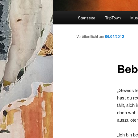
Hauptmenü
Startseite
TripTown
Mus
Zum
Inhalt
Veröffentlicht am
06/04/2012
wechseln
Beb
„Gewiss le
hast du r
fällt, sic
doch wohl 
auszuloten
„Ich bin b