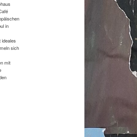
ehaus
Café
ropäischen
ul in
 ideales
mmeln sich
n mit
e
 den