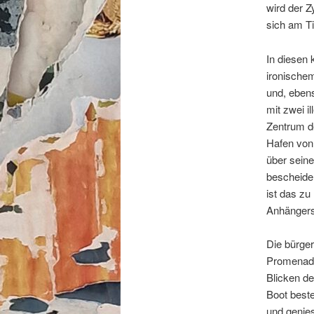
wird der Z
sich am Ti
In diesen 
ironischem
und, eben
mit zwei i
Zentrum de
Hafen von 
über seine
bescheiden
ist das zu
Anhängers
Die bürger
Promenade
Blicken d
Boot beste
und genies