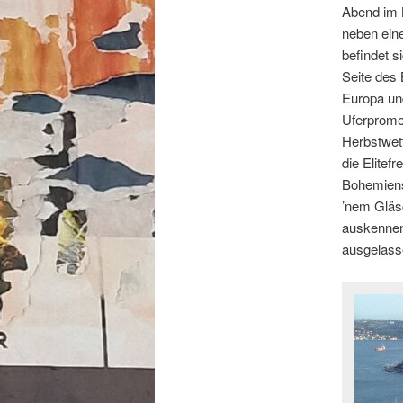
Abend im 
neben ein
befindet s
Seite des 
Europa und
Uferpromen
Herbstwett
die Elitef
Bohemiens
’nem Gläsc
auskennen,
ausgelasse