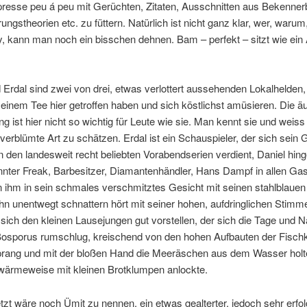
resse peu á peu mit Gerüchten, Zitaten, Ausschnitten aus Bekennerb
ngstheorien etc. zu füttern. Natürlich ist nicht ganz klar, wer, warum
, kann man noch ein bisschen dehnen. Bam – perfekt – sitzt wie ein
 Erdal sind zwei von drei, etwas verlottert aussehenden Lokalhelden, 
einem Tee hier getroffen haben und sich köstlichst amüsieren. Die ä
g ist hier nicht so wichtig für Leute wie sie. Man kennt sie und weiss 
nverblümte Art zu schätzen. Erdal ist ein Schauspieler, der sich sein 
 in den landesweit recht beliebten Vorabendserien verdient, Daniel hin
nnter Freak, Barbesitzer, Diamantenhändler, Hans Dampf in allen Ga
ihm in sein schmales verschmitztes Gesicht mit seinen stahlblaue
ihn unentwegt schnattern hört mit seiner hohen, aufdringlichen Stimm
ich den kleinen Lausejungen gut vorstellen, der sich die Tage und 
Bosporus rumschlug, kreischend von den hohen Aufbauten der Fischku
rang und mit der bloßen Hand die Meeräschen aus dem Wasser holt
hwärmeweise mit kleinen Brotklumpen anlockte.
etzt wäre noch Ümit zu nennen, ein etwas gealterter, jedoch sehr erfol