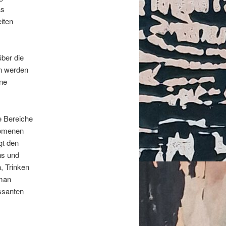
as
iten
über die
n werden
ne
le Bereiche
nomenen
gt den
ns und
, Trinken
 man
ssanten