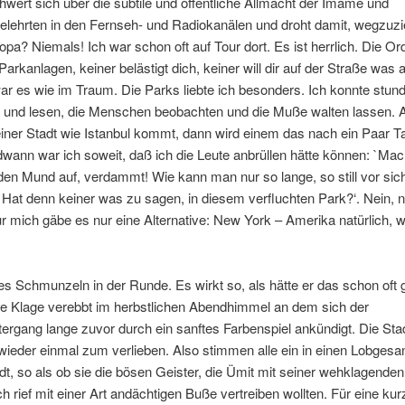
wert sich über die subtile und öffentliche Allmacht der Imame und
elehrten in den Fernseh- und Radiokanälen und droht damit, wegzuzi
pa? Niemals! Ich war schon oft auf Tour dort. Es ist herrlich. Die Or
Parkanlagen, keiner belästigt dich, keiner will dir auf der Straße was
r es wie im Traum. Die Parks liebte ich besonders. Ich konnte stun
en und lesen, die Menschen beobachten und die Muße walten lassen.
iner Stadt wie Istanbul kommt, dann wird einem das nach ein Paar T
ndwann war ich soweit, daß ich die Leute anbrüllen hätte können: `Ma
den Mund auf, verdammt! Wie kann man nur so lange, so still vor sic
 Hat denn keiner was zu sagen, in diesem verfluchten Park?‘. Nein, 
r mich gäbe es nur eine Alternative: New York – Amerika natürlich, 
s Schmunzeln in der Runde. Es wirkt so, als hätte er das schon oft 
ne Klage verebbt im herbstlichen Abendhimmel an dem sich der
rgang lange zuvor durch ein sanftes Farbenspiel ankündigt. Die Sta
 wieder einmal zum verlieben. Also stimmen alle ein in einen Lobgesan
t, so als ob sie die bösen Geister, die Ümit mit seiner wehklagende
ch rief mit einer Art andächtigen Buße vertreiben wollten. Für eine kur