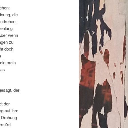
ehen:
dnung, die
 andrehen.
denlang
 Aber wenn
agen zu
cht doch
h
nein mein
was
gesagt, der
dt der
g auf ihre
n Drohung
ze Zeit