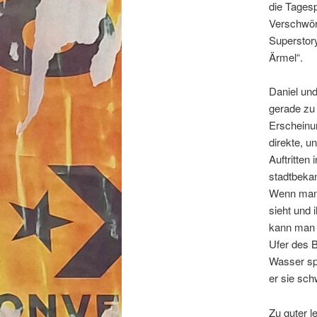
die Tagesp
Verschwöru
Superstory
Ärmel“.
Daniel und
gerade zu 
Erscheinun
direkte, u
Auftritten
stadtbeka
Wenn man 
sieht und 
kann man s
Ufer des 
Wasser sp
er sie sc
Zu guter l