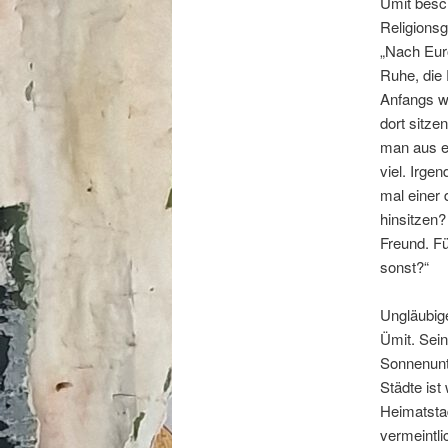
Ümit besch
Religionsg
„Nach Euro
Ruhe, die 
Anfangs wa
dort sitz
man aus e
viel. Irge
mal einer 
hinsitzen?
Freund. Fü
sonst?“
Ungläubige
Ümit. Sei
Sonnenunte
Städte ist
Heimatstad
vermeintli