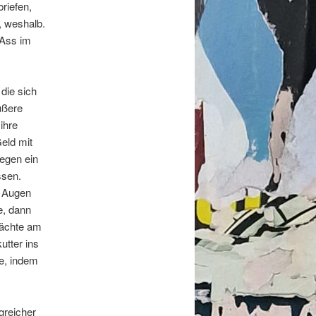
riefen,
, weshalb.
 Ass im
die sich
ußere
ihre
Geld mit
gegen ein
ssen.
n Augen
e, dann
Nächte am
tter ins
e, indem
greicher