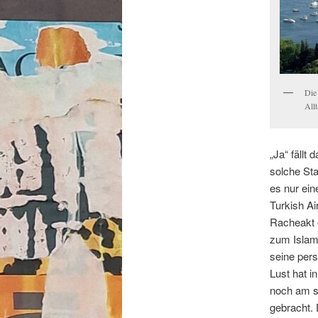
Die
All
„Ja“ fällt 
solche Sta
es nur ei
Turkish Ai
Racheakt e
zum Islam 
seine pers
Lust hat i
noch am s
gebracht. 