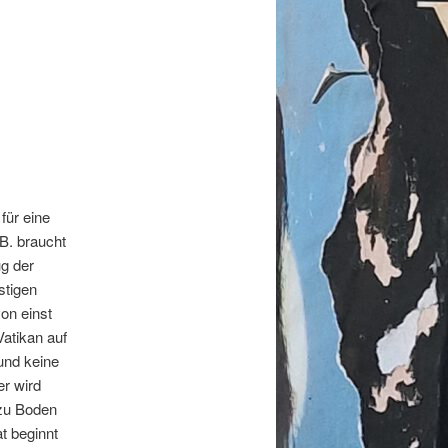
 für eine
.B. braucht
g der
stigen
on einst
atikan auf
und keine
er wird
 zu Boden
t beginnt