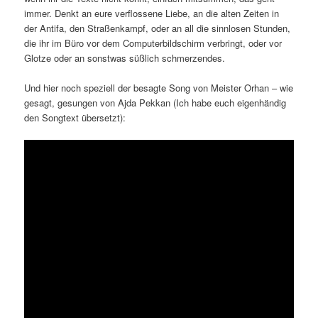
immer. Denkt an eure verflossene Liebe, an die alten Zeiten in
der Antifa, den Straßenkampf, oder an all die sinnlosen Stunden,
die ihr im Büro vor dem Computerbildschirm verbringt, oder vor
Glotze oder an sonstwas süßlich schmerzendes.
Und hier noch speziell der besagte Song von Meister Orhan – wie
gesagt, gesungen von Ajda Pekkan (Ich habe euch eigenhändig
den Songtext übersetzt):