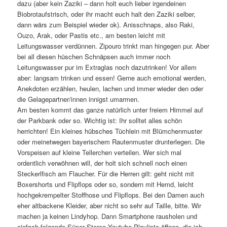
dazu (aber kein Zaziki – dann holt euch lieber irgendeinen
Biobrotaufstrisch, oder ihr macht euch halt den Zaziki selber,
dann wärs zum Beispiel wieder ok). Anisschnaps, also Raki,
Ouzo, Arak, oder Pastis etc., am besten leicht mit
Leitungswasser verdünnen. Zipouro trinkt man hingegen pur. Aber
bei all diesen hüschen Schnäpsen auch immer noch
Leitungswasser pur im Extraglas noch dazutrinken! Vor allem
aber: langsam trinken und essen! Gerne auch emotional werden,
Anekdoten erzählen, heulen, lachen und immer wieder den oder
die Gelagepartner/innen innigst umarmen.
Am besten kommt das ganze natürlich unter freiem Himmel auf
der Parkbank oder so. Wichtig ist: Ihr solltet alles schön
herrichten! Ein kleines hübsches Tüchlein mit Blümchenmuster
oder meinetwegen bayerischem Rautenmuster drunterlegen. Die
Vorspeisen auf kleine Tellerchen verteilen. Wer sich mal
ordentlich verwöhnen will, der holt sich schnell noch einen
Steckerlfisch am Flaucher. Für die Herren gilt: geht nicht mit
Boxershorts und Flipflops oder so, sondern mit Hemd, leicht
hochgekrempelter Stoffhose und Flipflops. Bei den Damen auch
eher altbackene Kleider, aber nicht so sehr auf Taille, bitte. Wir
machen ja keinen Lindyhop. Dann Smartphone rausholen und
einfach folgende Süper Stereo Youtube-Playliste öffnen, die ich