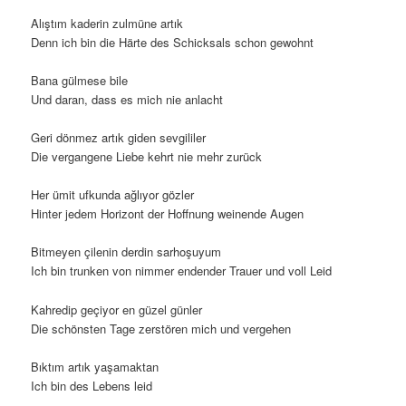
Alıştım kaderin zulmüne artık
Denn ich bin die Härte des Schicksals schon gewohnt
Bana gülmese bile
Und daran, dass es mich nie anlacht
Geri dönmez artık giden sevgililer
Die vergangene Liebe kehrt nie mehr zurück
Her ümit ufkunda ağlıyor gözler
Hinter jedem Horizont der Hoffnung weinende Augen
Bitmeyen çilenin derdin sarhoşuyum
Ich bin trunken von nimmer endender Trauer und voll Leid
Kahredip geçiyor en güzel günler
Die schönsten Tage zerstören mich und vergehen
Bıktım artık yaşamaktan
Ich bin des Lebens leid