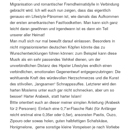
Migranisation und romantischer Fremdheimatidylle in Verbindung
gebracht wird. Ich will euch nun zeigen, dass das eigentlich
genauso ein Lifestyle-Pänomen ist, wie damals das Aufkommen
der ersten amerikanischen Fastfoodketten. Man kann sich ganz
leicht daran gewöhnen und irgendwann ist es dann ein Teil
unserer aller Heimat!
Man muß sich nur mal bewußt darauf einlassen. Besonders in
nicht migrasionisierten deutschen Köpfen könnte das zu
Wunschentwicklungen führen können: zum Beispiel kann diese
Musik als ein sehr passendes Vehikel dienen, um der
unverbindlichen Distanz des Hipster Lifestyles endlich einen
verbindlichen, emotionalen Gegenentwurf entgegenzubringen: Die
wohltuende Kraft des würdevollen Herzschmerzes und die Kunst
des stilvollen, „langsamen“ Schnappssuffes. Letzterer wird den
harten Moslems unter euch gar nicht schmecken, aber um so
besser! Harter Arabesk, statt harter Islam!
Bitte orientiert euch an dieser meiner simplen Anleitung (Arabesk
für 2 Personen): Einfach eine 0,7’er-Flasche Raki (für Anfänger
reicht erstmal eine 0,35er oder 0,5er), ansonsten Pastis, Ouzo,
Zipouro oder sowas holen, guten halbfettigen Schafskäse,
Honigmelone, gerne sonstige kleine Vorspeisen je nach Vorliebe