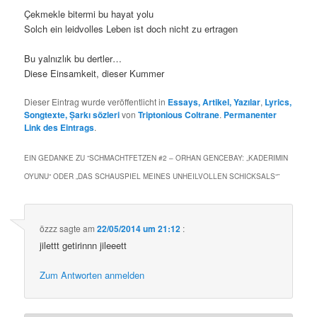
Çekmekle bitermi bu hayat yolu
Solch ein leidvolles Leben ist doch nicht zu ertragen
Bu yalnızlık bu dertler…
Diese Einsamkeit, dieser Kummer
Dieser Eintrag wurde veröffentlicht in
Essays, Artikel, Yazılar
,
Lyrics,
Songtexte, Șarkı sözleri
von
Triptonious Coltrane
.
Permanenter
Link des Eintrags
.
EIN GEDANKE ZU “
SCHMACHTFETZEN #2 – ORHAN GENCEBAY: „KADERIMIN
OYUNU“ ODER „DAS SCHAUSPIEL MEINES UNHEILVOLLEN SCHICKSALS“
”
özzz
sagte am
22/05/2014 um 21:12
:
jilettt getirinnn jileeett
Zum Antworten anmelden