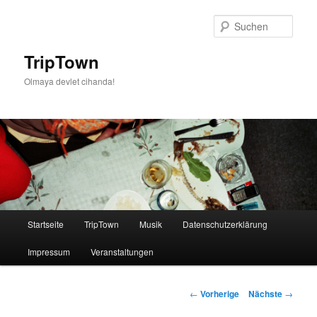
Such
TripTown
Olmaya devlet cihanda!
Hauptmenü
Startseite
TripTown
Musik
Datenschutzerklärung
Zum
Impressum
Veranstaltungen
Inhalt
wechseln
Artikelnavigation
←
Vorherige
Nächste
→