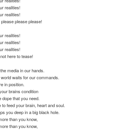
r realities!
r realities!
r realities!
 please please please!
r realities!
r realities!
r realities!
not here to tease!
the media in our hands.
 world waits for our commands.
e in position.
our brains condition
e dope that you need.
 to feed your brain, heart and soul.
s you deep in a big black hole.
ore than you know,
ore than you know,