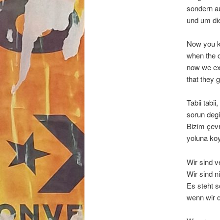
sondern a
und um die 
Now you k
when the 
now we ex
that they 
Tabii tabii,
sorun degil
Bizim çev
yoluna koya
Wir sind v
Wir sind n
Es steht s
wenn wir d