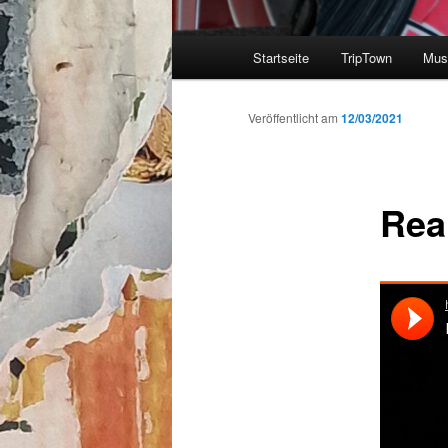
Hauptmenü
Startseite
TripTown
Mus
Zum
Inhalt
Veröffentlicht am
12/03/2021
wechseln
Rea