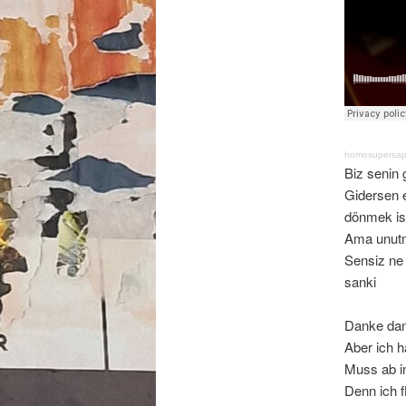
homosupersap
Biz senin 
Gidersen e
dönmek is
Ama unutm
Sensiz ne 
sanki
Danke da
Aber ich h
Muss ab in
Denn ich f