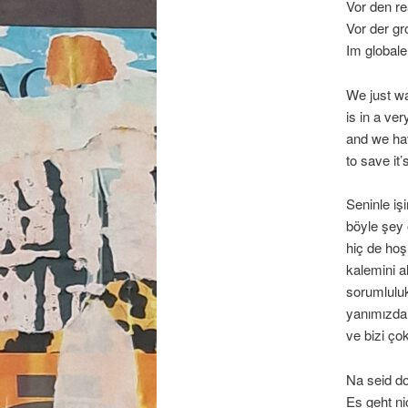
Vor den re
Vor der g
Im globale
We just wa
is in a very
and we hav
to save it’
Seninle iş
böyle şey
hiç de ho
kalemini a
sorumluluk
yanımızda
ve bizi ço
Na seid do
Es geht ni