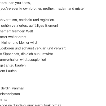
ore than you know,
 you’ve ever known brother, mother, madam and mister.
ch vermisst, entdeckt und registriert.
n schön verziertes, auffälliges Element
vehement fremden Welt
mmer weiter dreht
kleiner und kleiner wird.
ugeboren und schaust verklärt und verwirrt.
ie Sippschaft, die dich nun umwirbt.
umverhalten wird ausspioniert
gst an zu kaufen,
dem Laufen.
 derdini yanma!
anlamadıysan
anma
inde ve dilinde düşünceler tutsak olmaz.