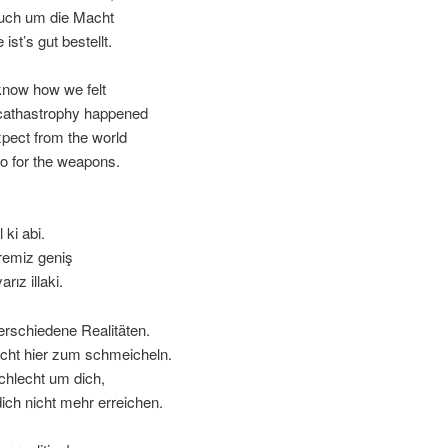
uch um die Macht
ist’s gut bestellt.
now how we felt
cathastrophy happened
pect from the world
go for the weapons.
 ki abi.
remiz geniş
rız illaki.
erschiedene Realitäten.
icht hier zum schmeicheln.
chlecht um dich,
ich nicht mehr erreichen.