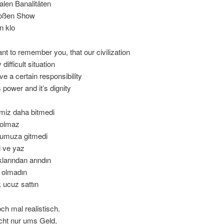
alen Banalitäten
roßen Show
n klo
nt to remember you, that our civilization
 difficult situation
e a certain responsibility
s power and it’s dignity
imiz daha bitmedi
 olmaz
şumuza gitmedi
l ve yaz
larından arındın
 olmadın
k ucuz sattın
ch mal realistisch.
cht nur ums Geld,