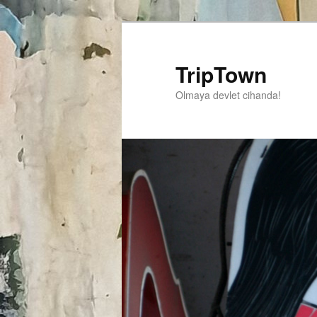
TripTown
Olmaya devlet cihanda!