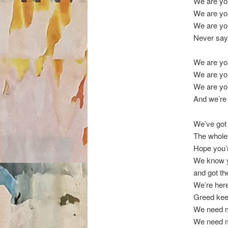
We are you
We are you
We are you
Never say
We are you
We are you
We are you
And we’re 
We’ve got 
The whole
Hope you’r
We know y
and got th
We’re here
Greed keep
We need m
We need m