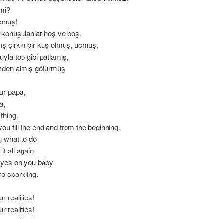
lmi?
onuş!
konuşulanlar hoş ve boş.
ş çirkin bir kuş olmuş, ucmuş,
yla top gibi patlamış,
izden almış götürmüş.
ur papa,
a,
thing.
u till the end and from the beginning.
u what to do
it all again,
eyes on you baby
e sparkling.
r realities!
r realities!