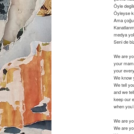
Öyle degi
Öyleyse k
Ama çoğu 
Kanatlanmı
medya yolu
Seni de b
We are yo
your mam
your every
We know yo
We tell yo
and we tell 
keep our 
when you’r
We are you
We are you