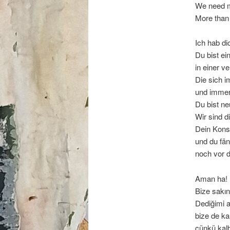
We need m
More than
Ich hab di
Du bist ei
in einer 
Die sich i
und immer 
Du bist ne
Wir sind d
Dein Kons
und du fän
noch vor 
Aman ha!
Bize sakın
Dediğimi 
bize de k
çünkü kalb