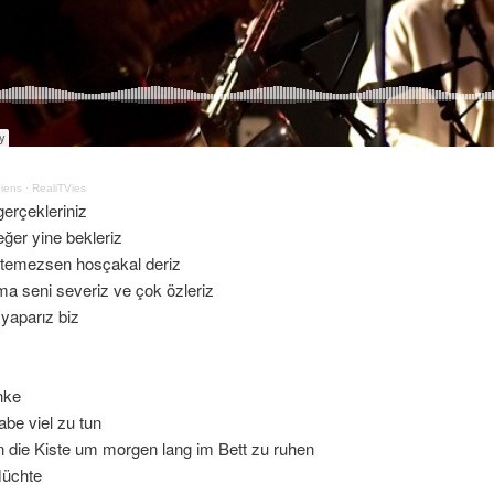
iens
·
RealiTVies
gerçekleriniz
ğer yine bekleriz
temezsen hosçakal deriz
a seni severiz ve çok özleriz
yaparız biz
nke
abe viel zu tun
 die Kiste um morgen lang im Bett zu ruhen
lüchte