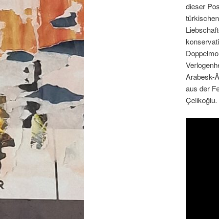
dieser Pos
türkischen
Liebschaft
konservati
Doppelmora
Verlogenhe
Arabesk-Är
aus der Fe
Çelikoğlu.