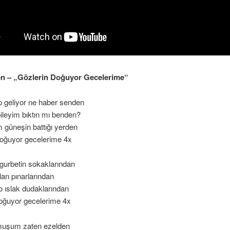
en – „Gözlerin Doğuyor Gecelerime“
 geliyor ne haber senden
ileyim bıktın mı benden?
 güneşin battığı yerden
doğuyor gecelerime 4x
gurbetin sokaklarından
arı pınarlarından
 ıslak dudaklarından
doğuyor gecelerime 4x
ğmuşum zaten ezelden