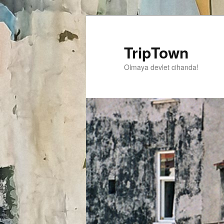
TripTown
Olmaya devlet cihanda!