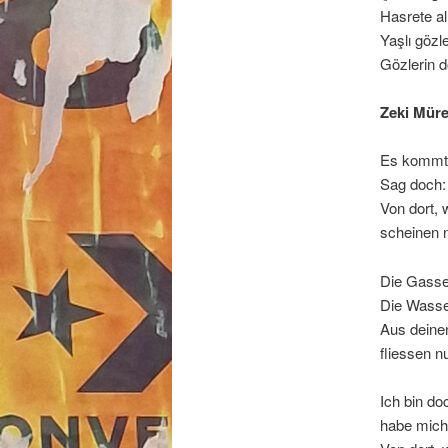
Hasrete al
Yaşlı gözl
Gözlerin 
Zeki Müre
Es kommt w
Sag doch:
Von dort,
scheinen 
Die Gasse
Die Wasser
Aus deinen
fliessen n
Ich bin d
habe mich