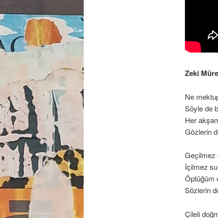
Zeki Mür
Ne mektup
Söyle de b
Her akşam
Gözlerin 
Geçilmez 
İçilmez sul
Öptüğüm o
Sözlerin 
Çileli do