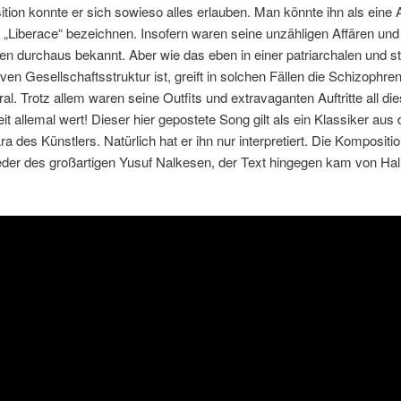
ition konnte er sich sowieso alles erlauben. Man könnte ihn als eine A
 „Liberace“ bezeichnen. Insofern waren seine unzähligen Affären und
en durchaus bekannt. Aber wie das eben in einer patriarchalen und s
ven Gesellschaftsstruktur ist, greift in solchen Fällen die Schizophren
l. Trotz allem waren seine Outfits und extravaganten Auftritte all di
it allemal wert! Dieser hier gepostete Song gilt als ein Klassiker aus 
a des Künstlers. Natürlich hat er ihn nur interpretiert. Die Komposit
der des großartigen Yusuf Nalkesen, der Text hingegen kam von Hali