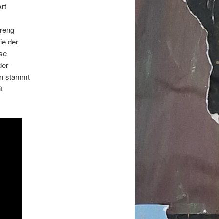
rt
treng
ie der
ese
der
ion stammt
t