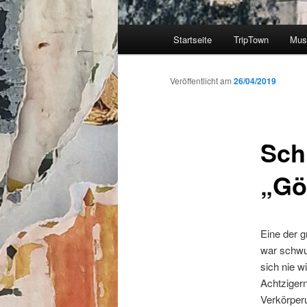
Hauptmenü
Startseite
TripTown
Mus
Zum
Inhalt
Veröffentlicht am
26/04/2019
wechseln
Sch
„Gö
Eine der g
war schwul
sich nie w
Achtzigern
Verkörperu