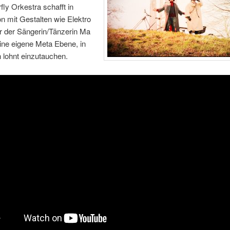
ly Orkestra schafft in
n mit Gestalten wie Elektro
r der Sängerin/Tänzerin Ma
ine eigene Meta Ebene, in
h lohnt einzutauchen.