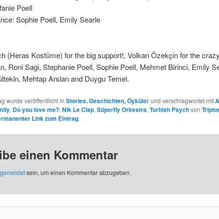
anie Poell
nce: Sophie Poell, Emily Searle
:
 (Heras Kostüme) for the big support!, Volkan Özekçin for the crazy
, Roni Sagi, Stephanie Poell, Sophie Poell, Mehmet Birinci, Emily Se
ltekin, Mehtap Arslan and Duygu Temel.
ag wurde veröffentlicht in
Stories, Geschichten, Öyküler
und verschlagwortet mit
A
mily
,
Do you love me?
,
Nik Le Clap
,
Süperfly Orkestra
,
Turhish Psych
von
Tripto
rmanenter Link zum Eintrag
.
ibe einen Kommentar
gemeldet
sein, um einen Kommentar abzugeben.