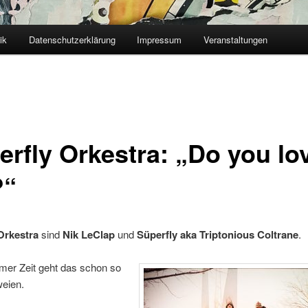
ik
Datenschutzerklärung
Impressum
Veranstaltungen
erfly Orkestra: „Do you lo
?“
Orkestra
sind
Nik LeClap
und
Süperfly aka Triptonious Coltrane
.
mer Zeit geht das schon so
weien.