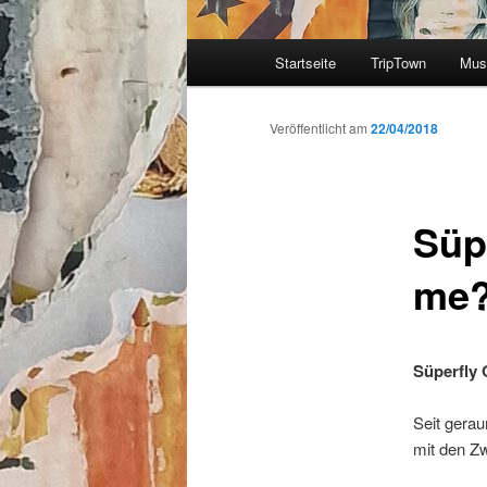
Hauptmenü
Startseite
TripTown
Mus
Zum
Inhalt
Veröffentlicht am
22/04/2018
wechseln
Süp
me
Süperfly 
Seit gerau
mit den Z