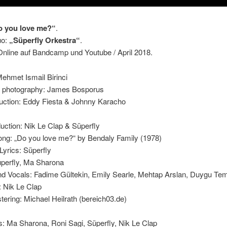
o you love me?“
.
uo:
„Süperfly Orkestra“
.
Online auf Bandcamp und Youtube / April 2018.
Mehmet Ismail Birinci
of photography: James Bosporus
uction: Eddy Fiesta & Johnny Karacho
ction: Nik Le Clap & Süperfly
ong: „Do you love me?“ by Bendaly Family (1978)
 Lyrics: Süperfly
üperfly, Ma Sharona
d Vocals: Fadime Gültekin, Emily Searle, Mehtap Arslan, Duygu Tem
: Nik Le Clap
ering: Michael Heilrath (bereich03.de)
: Ma Sharona, Roni Sagi, Süperfly, Nik Le Clap