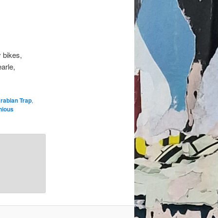
 bikes,
arle,
rabian Trap
,
nious