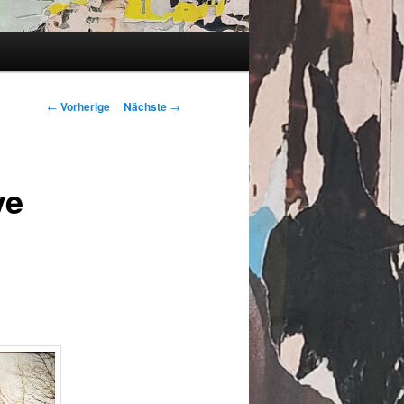
Artikelnavigation
←
Vorherige
Nächste
→
ve