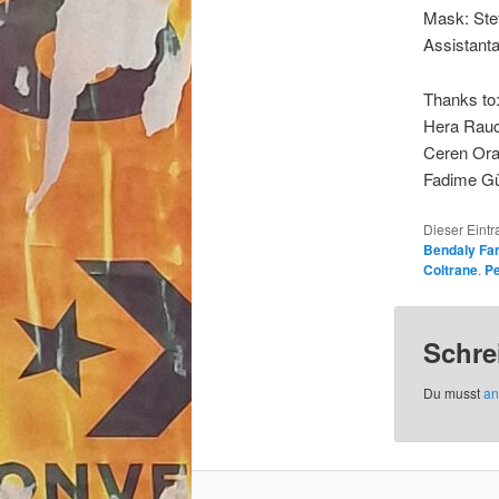
Mask: Stef
Assistanta
Thanks to
Hera Rauch
Ceren Oran
Fadime Gü
Dieser Eintr
Bendaly Fa
Coltrane
.
Pe
Schre
Du musst
an