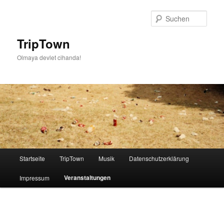
Such
TripTown
Olmaya devlet cihanda!
Hauptmenü
Startseite
TripTown
Musik
Datenschutzerklärung
Zum
Veranstaltungen
Impressum
Inhalt
wechseln